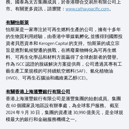
務。國泰為太古集團成員，於香港聯合交易所有限公司上
市。有關更多資訊，請瀏覽：
www.cathaypacific.com
。
有關怡斯萊
怡斯萊是一家專注於可再生燃料生產的公司，擁有十多年
的生物質利用經驗，由香港中華媒氣孵化, 並獲得到國際投
資者貝恩資本和 Kerogen Capital 的支持。怡斯萊的成立宗
旨是應對氣候變遷的挑戰，在將廢棄物轉化為可再生燃
料、可再生化學品和材料方面贏得了全球創新者的聲譽。
作為 ISCC 認證的脫碳解決方案提供商，公司透過其專有工
藝生產工業規模的可持續航空燃料(SAF)、氫化植物油
(HVO)、可再生石腦油和纖維素乙醇(CE)。
有關香港上海滙豐銀行有限公司
香港上海滙豐銀行有限公司是滙豐集團的始創成員。集團
在 60 個國家及地區設有辦事處，為全球客戶服務。 截至
2024 年 9 月 30 日，集團的資產達 30,990 億美元，是全球規
模最大的銀行和金融服務機構之一。