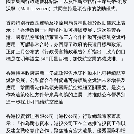
國泰集團行政總裁林紹波，以及怡斯萊執行主席馬蒂•利埃
沃寧（Matti Lievonen）共同主持是項合作的啟動儀式。
香港特別行政區運輸及物流局局長林世雄於啟動儀式上表
示：「香港政府一向積極推動可持續發展，這次滙豐香
港、國泰航空和怡斯萊宣布三方合作推動可持續航空燃料
應用，可謂非常合時，亦回應了政府的長遠目標和政策。
正如上月公布的《行政長官施政報告》所指出，政府的目
標是在明年設立 SAF 用量目標，加快航空業的碳減排。」
香港特區政府最新一份施政報告承諾推動本地可持續航空
燃油發展。公私營合作對促進可持續航空燃油未來增長及
應用，鞏固香港作為領先國際航空樞紐至關重要。是次合
作為這策略性方針帶來具意義的進展，將推動公私營界別
進一步採用可持續航空燃油。
香港投資管理有限公司（港投公司）行政總裁陳家齊表
示：「作為耐心資本，港投公司正在全速推進投資工作以
及建立戰略夥伴合作，聚焦擁有宏大遠景、優秀團隊和增