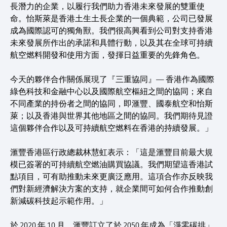
長潛力的企業，以履行我們助力香港未來發展的雙重使
命。怡斯萊是香港土生土長企業的一個典範，公司已發展
成為國際認可的獨角獸。我們很高興看到公司對支持香港
未來發展所作出的承諾和具體行動，以及其在全球可持續
航空燃料開發和使用方面，發揮日益重要的先鋒角色。
今天的夥伴合作關係展現了『三重協同』— 香港作為國際
綠色科技和金融中心以及國際航空樞紐之間的協同；來自
不同產業的持份者之間的協同，即滙豐、國泰航空和怡斯
萊；以及香港與世界其他地區之間的協同。我們期待見證
這個夥伴合作以及可持續航空燃料在香港的持續發展。」
滙豐香港區行政總裁林慧虹表示：「這是滙豐目前最大規
模已簽署的可持續航空燃油購買協議。我們期望這香港試
點項目，可有助推動未來更廣泛應用。這項合作亦反映我
們對新經濟解決方案的支持，就企業間可如何合作推動創
新減碳科技起示範作用。」
於 2020 年 10 月，滙豐訂立了於 2050 年成為「淨零碳排」