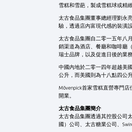
雪糕和雪葩，製成雪糕球或精
太古食品集團董事總經理劉永亮稱
驗，透過店內富現代感的裝潢設計
太古食品集團自二零一五年八月起
銷渠道為酒店、餐廳和咖啡廳（
瑞士品牌，以及促進日後的業
中國內地於二零一四年超越美
公升，而美國則為十八點四公
Mövenpick首家雪糕直營
開業。
太古食品集團簡介
太古食品集團透過其控股公司
國）公司、太古糖業公司、Swir