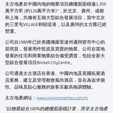
太古地產在中國內地的物業項目總樓面面積逾1,350
萬平方呎 (約126萬平方米)*，於北京、廣州、成都
和上海，共擁有五個大型綜合發展項目，當中北京
的三里屯VILLAGE和頤堤港，以及廣州的太古匯已經
營運。
公司自1980年已於美國佛羅里達州邁阿密市中心的
碧琪箕，發展用作投資及買賣的物業。公司在當地
發展的住宅和商業物業組合備受讚賞，包括全新大
型綜合發展項目Brickell CityCentre。
公司通過太古酒店在香港、中國內地及英國拓展酒
店業務，建立及管理都會風尚酒店，旨在為追求個
性、品味及貼心服務的旅客呈獻高格調體驗。
太古地產網址：
www.swireproperties.com/tc
*以物業組合100%的總樓面面積計算，而非太古地產