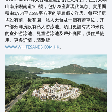
山南岸嶼南道160號，包括28座富現代氣息、實用面
積由1,954至2,598平方呎的雙層獨立洋房。每座洋房
均設有前、後花園、私人天台及一個有蓋車位，其
中部分洋房設有私人游泳池。項目更設有約20米長
的室外游泳池、兒童游泳池及戶外庭園，供住戶使
用。更多詳情，請瀏覽
WWW.WHITESANDS.COM.HK
。