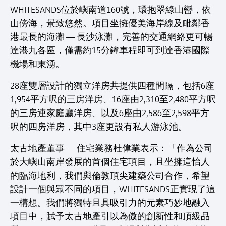
WHITESANDS位於嶼南道160號，環抱翠綠山巒，依
山傍海，景致悠然。項目坐擁優美海岸線及毗鄰香
港最長的海灘 — 長沙泳灘，完善的交通網絡更可暢
達港九各區，僅需約15分鐘車程即可到達香港國際
機場和東湧。
28座雙層設計的獨立洋房共提供四種間隔，包括6座
1,954平方呎的三房洋房、16座由2,310至2,480平方呎
的三房連家庭廳洋房、以及6座由2,586至2,598平方
呎的四房洋房，其中3座更設有私人游泳池。
太古地產董事 — 住宅業務杜偉業表示：「作為公司
於大嶼山南岸發展的首個住宅項目，且坐擁這怡人
的臨海地利，我們與倫敦頂尖建築公司合作，希望
設計一個與眾不同的項目，WHITESANDS正實現了這
一構想。我們將獨特且具吸引力的元素巧妙地融入
項目中，賦予太古地產引以為傲的創新性和頂級品