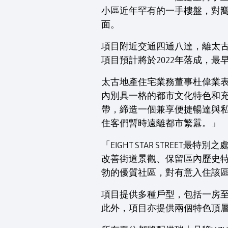
小區近年罕有的一手樓盤，對嚮
面。
項目附近交通四通八達，離太
項目預計將於2022年落成，
太古地產住宅業務董事杜偉業表示：
內別具一格的都市文化特色和充滿活
帶，締造一個兼享便捷暢達與
住客們暫時遠離都市繁囂。」
「EIGHT STAR STRE
改善街道景觀、保留區內歷史
勃的優質社區，對有意入住該區的準
項目提供多種戶型，包括一房至
此外，項目亦提供兩個特色頂層複