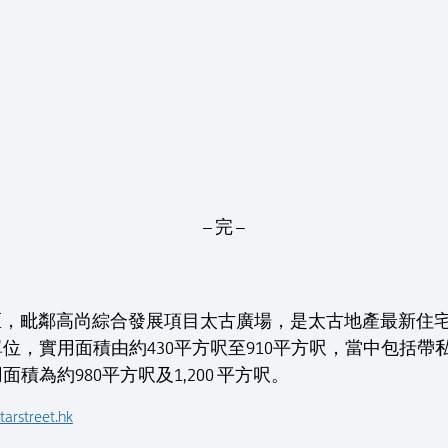
– 完 –
T位於星街小區，毗鄰高尚綜合發展項目太古廣場，是太古地產最新
單位，實用面積由約430平方呎至910平方呎，當中包括
為約980平方呎及1,200 平方呎。
arstreet.hk