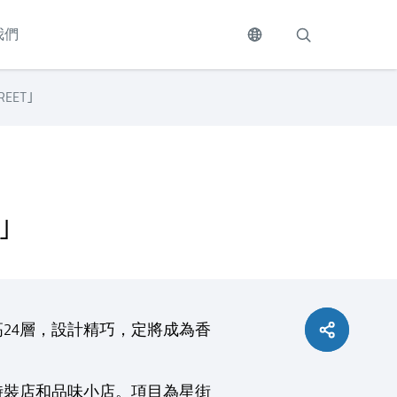
我們
EET｣
｣
樓高24層，設計精巧，定將成為香
個性時裝店和品味小店。項目為星街