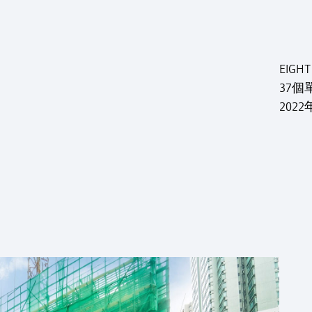
EIGH
37
202