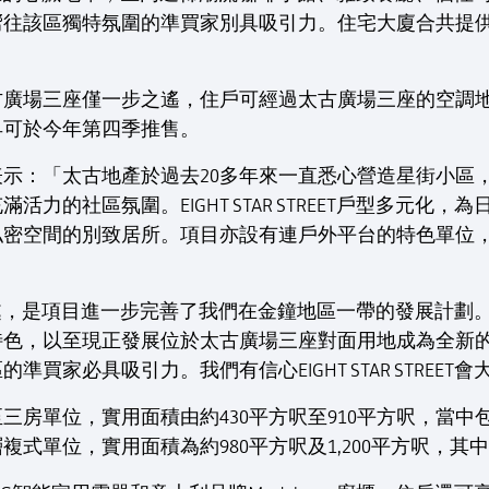
往該區獨特氛圍的準買家別具吸引力。住宅大廈合共提供
古廣場三座僅一步之遙，住戶可經過太古廣場三座的空調
最早可於今年第四季推售。
「太古地產於過去20多年來一直悉心營造星街小區，EIGHT 
力的社區氛圍。EIGHT STAR STREET戶型多元化
私密空間的別致居所。項目亦設有連戶外平台的特色單位
ET最特別之處，是項目進一步完善了我們在金鐘地區一帶的發展
特色，以至現正發展位於太古廣場三座對面用地成為全新
買家必具吸引力。我們有信心EIGHT STAR STREET
三房單位，實用面積由約430平方呎至910平方呎，當
式單位，實用面積為約980平方呎及1,200平方呎，其