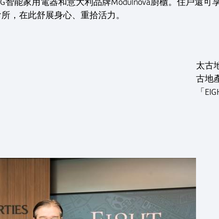
UG智能家用電器和意大利品牌Modulnova廚櫃。住戶
會所，在此舒展身心、重拾活力。
太古
古地
「EIG