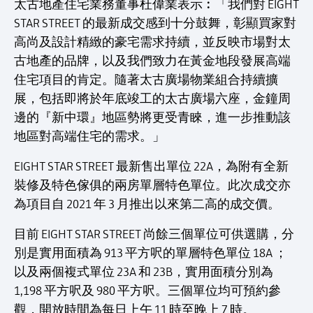
太古地產住宅業務董事杜偉業表示︰「我們對 EIGHT
STAR STREET 的最新成交感到十分鼓舞，彰顯買家對
高尚及設計精緻的豪宅需求持續，並反映市場對太
古地產的品牌，以及我們致力在黃金地段發展高端
住宅項目的肯定。隨著太古廣場物業組合持續擴
展，包括即將於年底竣工的太古廣場六座，金鐘周
邊的『新中環』地區勢將更受青睞，進一步推動該
地區對高端住宅的需求。」
EIGHT STAR STREET 最新售出單位 22A，為附有全新
裝修及特色傢俱的兩房單層特色單位。此次成交亦
為項目自 2021 年 3 月推出以來第二高的成交價。
目前 EIGHT STAR STREET 尚餘三個單位可供選購，分
別是實用面積為 913 平方呎的單層特色單位 18A ；
以及兩個複式單位 23A 和 23B，實用面積分別為
1,198 平方呎及 980 平方呎。三個單位均可預約參
觀，開放時間為每日上午 11 時至晚上 7 時。