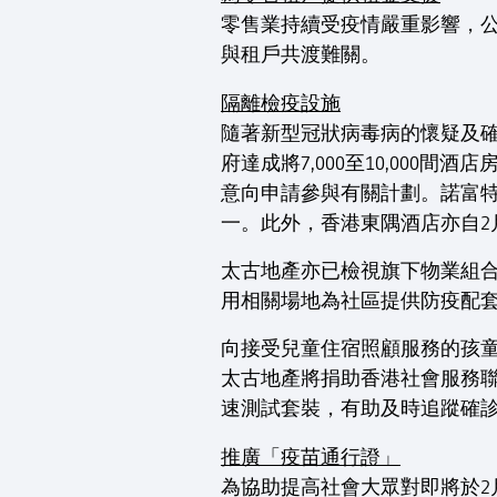
零售業持續受疫情嚴重影響，
與租戶共渡難關。
隔離檢疫設施
隨著新型冠狀病毒病的懷疑及
府達成將7,000至10,00
意向申請參與有關計劃。諾富特
一。此外，香港東隅酒店亦自2
太古地產亦已檢視旗下物業組
用相關場地為社區提供防疫配
向接受兒童住宿照顧服務的孩
太古地產將捐助香港社會服務聯會
速測試套裝，有助及時追蹤確
推廣「疫苗通行證」
為協助提高社會大眾對即將於2