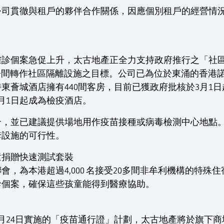
公司貫徹與租戶的夥伴合作關係，因應個別租戶的經營情
確診個案急促上升，太古地產正全力支持政府推行之「社
0間酒店房間轉作社區隔離設施之目標。公司已為位於東涌的香
東薈城酒店擁有440間客房，目前已獲政府批核於3月1
月1日起成為檢疫酒店。
合，並已建議提供場地用作疫苗接種或病毒檢測中心地點
套設施的可行性。
童捐贈快速測試套裝
，為本港超過4,000 名接受20多間非牟利機構的特殊住宿
診個案，確保這些孩童能得到醫療協助。
月24日實施的「疫苗通行證」計劃，太古地產將於旗下