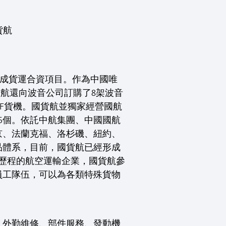
貨航
平台完成貨運合資項目。作為中國唯
貨航還向波音公司訂購了8架波音
0PCF貨機。國貨航並獨家經營國航
45個。依託中航集團、中國國航
京、法蘭克福、洛杉磯、紐約、
品體系，目前，國貨航已經形成
展歷程的航空運輸企業，國貨航參
員工隊伍，可以為各類特殊貨物
、外勤維修、部件服務、發動機