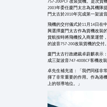
757-200PCF 改裝貨機
2003年委任廈門太古為其機隊提
門太古於2010年完成第一架波音7
飛機的交付儀式於11月14日
興選擇廈門太古作為貨機改裝的
貨航按時將飛機投入商業運營
的波音757-200改裝貨機的交付
廈門太古行政總裁卓蔚麒表示
成三架波音747-400BCF
卓先生補充道：「我們同樣非常珍視與
揮了非常重要的作用。作為港
上的領導地位。」