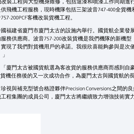
。是次貨機改裝工程與大型機身維修，包括退漆和噴漆工作同期進
供飛機工程服務，現時機隊包括三架波音747-400全貨機和
57-200PCF客機改裝貨機工程。
在中國福建省廈門市廈門太古的設施內舉行。國貨航企業發
服務供應商。波音757-200改裝貨機是我們機隊的新機
，實現了我們對貨機用戶的承諾。我很欣喜能夠參與是次
。」
：「廈門太古被國貨航選為客改貨的服務供應商而感到自
客機改裝貨機任務後的又一次成功合作，為廈門太古與國貨航
補充型號合格證夥伴Precision Conversions
機工程集團的成員公司，廈門太古將繼續致力增強技術實