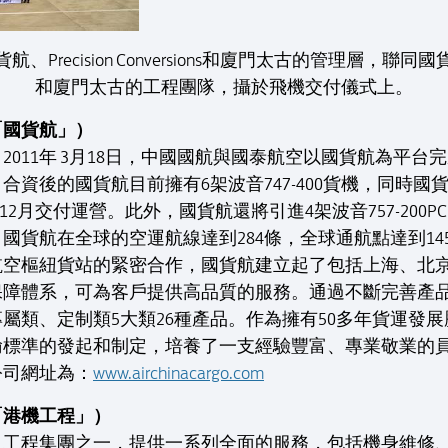
貨航、Precision Conversions和廈門太古的管理層，聯同國
和廈門太古的工程團隊，攝於飛機交付儀式上。
「國貨航」）
日。2011年 3月18日，中國國航與國泰航空以國貨航為
資後的國貨航目前擁有6架波音747-400貨機，同時國
13年12月交付運營。此外，國貨航還將引進4架波音757-20
國貨航在全球的空運航線達到284條，全球通航點達到1
航空樞紐貨站的緊密合作，國貨航建立起了包括上海、北
保障體系，可為客戶提供高品質的服務。通過不斷完善產
屬類、定制類5大類26種產品。作為擁有50多年貨運發
輸標準的發起和制定，培養了一支經驗豐富、專業敬業的
公司網址為：
www.airchinacargo.com
「港機工程」）
及工程集團之一，提供一系列全面的服務，包括機身維修