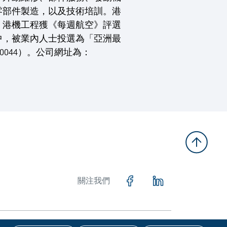
零部件製造，以及技術培訓。港
。港機工程獲《每週航空》評選
項中，被業內人士投選為「亞洲最
044）。公司網址為：
關注我們