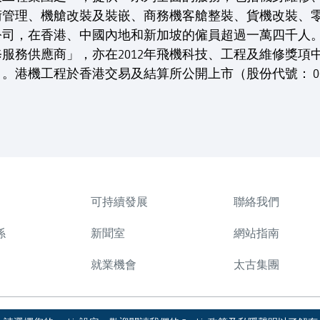
術管理、機艙改裝及裝嵌、商務機客艙整裝、貨機改裝、
公司，在香港、中國內地和新加坡的僱員超過一萬四千人
大修服務供應商」，亦在2012年飛機科技、工程及維修獎
。港機工程於香港交易及結算所公開上市（股份代號： 00
可持續發展
聯絡我們
係
新聞室
網站指南
就業機會
太古集團