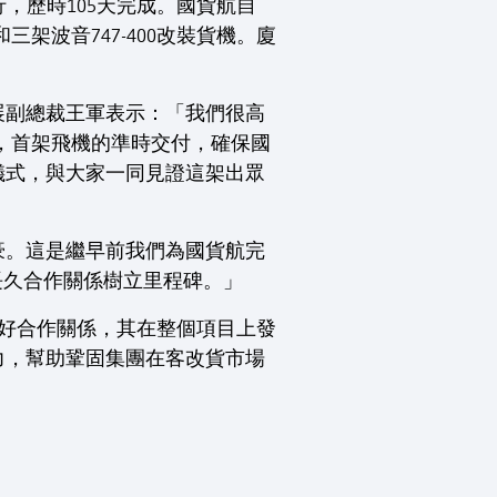
行，歷時105天完成。國貨航自
三架波音747-400改裝貨機。廈
展副總裁王軍表示：「我們很高
型，首架飛機的準時交付，確保國
儀式，與大家一同見證這架出眾
豪。這是繼早前我們為國貨航完
的長久合作關係樹立里程碑。」
之間的良好合作關係，其在整個項目上發
力，幫助鞏固集團在客改貨市場