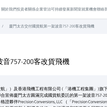
關於我們
投資者關係
企業管治
可持續發展
新聞室
就業機會
聯絡
/
廈門太古交付國貨航第一架波音757-200客改貨飛機
757-200客改貨飛機
航」）及香港飛機工程有限公司 (「港機工程集團」)旗
合宣佈廈門太古圓滿完成國貨航委託的第一架波音757-2
cision Conversions, LLC （「Precision Con