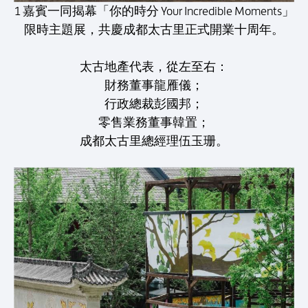
1 嘉賓一同揭幕「你的時分 Your Incredible Moments」
限時主題展，共慶成都太古里正式開業十周年。
太古地產代表，從左至右：
財務董事龍雁儀；
行政總裁彭國邦；
零售業務董事韓置；
成都太古里總經理伍玉珊。