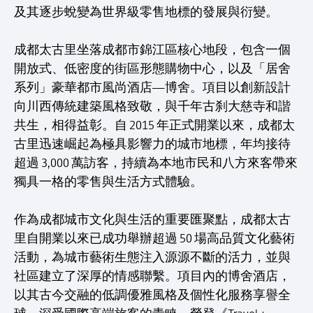
及其逐步蛻變為世界級零售地標的發展與衍變。
成都太古里坐落成都市錦江區核心地段，包含一個
開放式、低密度的街區形態購物中心，以及「居舍
系列」豪華都市風尚酒店—博舍。項目以創新設計
向川西傳統建築風格致敬，與千年古刹大慈寺和諧
共生，相得益彰。自 2015 年正式開業以來，成都太
古里迅速崛起為極具影響力的城市地標，年均接待
超過 3,000 萬訪客，持續為本地市民和八方來客帶來
獨具一格的零售與生活方式體驗。
作為成都城市文化與生活的重要匯聚點，成都太古
里自開業以來已成功舉辦超過 50 場高品質文化藝術
活動，為城市藝術生態注入源源不斷的活力，並與
社區建立了深厚的情感聯繫。項目內的博舍酒店，
以其古今交融的低調優雅風格及個性化服務享譽全