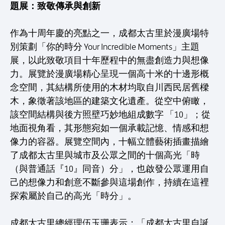
題展：致敬傳承與創新
作為十周年慶的亮點之一，成都太古里於漫廣場特
別策劃「你的時分 Your Incredible Moments」主題
展，以此致敬項目十年歷程中的無盡創造力與想像
力。展覽於漫廣場精心呈現一個高十米的十邊形概
念空間，其結構所使用的木材均取自川西民居舊樑
木，象徵著該地區的建築文化遺產。從空中俯瞰，
該空間結構與後方照壁巧妙地組成數字 「10」；從
地面視角看，其形態宛如一個承載記憶、情感和想
像力的容器。展覽空間內，十幅立體藝術插畫描繪
了成都太古里與城市及公眾之間的十個高光「時
（與普通話『10』同音）分」，也啟發公眾運用自
己的想像力和創意不斷參與這場創作，持續在這裡
探索屬於自己的高光「時分」。
成都太古里總經理伍玉珊表示：「成都太古里自誕