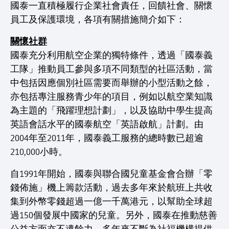
國泰一直積極履行企業社會責任，回饋社會、關懷
員工及保護環境，各項有關措施簡介如下：
關懷社群
國泰充分利用航空企業的獨特條件，透過「國泰義
工隊」推動員工參與多項不同類型的社區活動，當
中包括因應個別社區需要而舉辦的小型活動之餘，
亦包括專注服務青少年的項目，例如以航空業知識
為主題的「飛躍理想計劃」，以及協助中學生提高
英語會話水平的國泰航空「英語啟航」計劃。由
2004年至2011年，國泰義工服務的總時數已超逾
210,000小時。
自1991年開始，國泰與聯合國兒童基金會合辦「零
錢佈施」機上籌款活動，過去多年來於航班上共收
集到外幣零錢超過一億一千萬港元，以幫助全球超
過150個發展中國家的兒童。另外，國泰在推動慈善