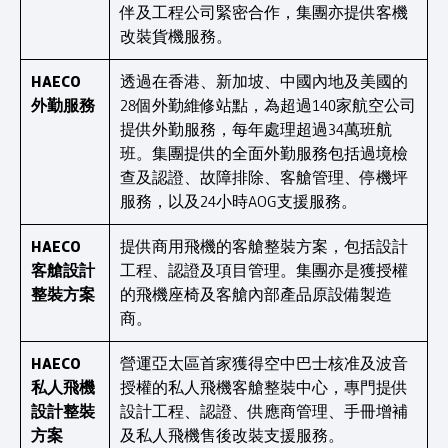
伴及工程公司緊密合作，集團亦提供客機
改裝貨機服務。
HAECO
透過在香港、新加坡、中國內地及美國的
外勤服務
28個外勤維修站點，為超過140家航空公司
提供外勤服務，每年處理超過34萬班航
班。集團提供的全面外勤服務包括過境檢
查及認證、故障排除、客艙管理、停機坪
服務，以及24小時AOG支援服務。
HAECO
提供商用飛機的客艙整裝方案，包括設計
客艙設計
工程、認證及項目管理。集團亦是獲授權
整裝方案
的飛機座椅及客艙內部產品原設備製造
商。
HAECO
營運亞太區首家獲得空中巴士核准及波音
私人飛機
授權的私人飛機客艙整裝中心，專門提供
設計整裝
設計工程、認證、供應商管理、手冊增補
方案
及私人飛機售後改裝支援服務。