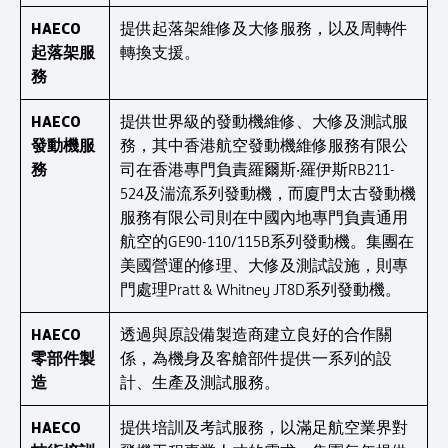
HAECO
提供起落架維修及大修服務，以及周轉件
起落架服
轉換支援。
務
HAECO
提供世界級的發動機維修、大修及測試服
發動機服
務，其中香港航空發動機維修服務有限公
務
司在香港專門負責羅爾斯‧羅伊斯RB211-
524及湍流系列發動機，而廈門太古發動機
服務有限公司則在中國內地專門負責通用
航空的GE90-110/115B系列發動機。集團在
美國營運的修理、大修及測試設施，則專
門處理Pratt & Whitney JT8D系列發動機。
HAECO
透過與原設備製造商建立良好的合作關
零部件製
係，為機身及客艙部件提供一系列的設
造
計、生產及測試服務。
HAECO
提供培訓及考試服務，以滿足航空業界對