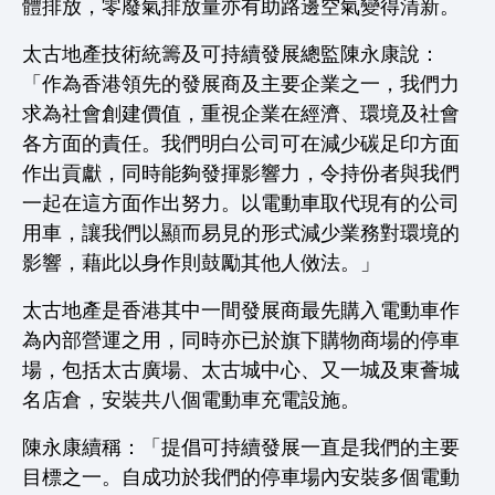
體排放，零廢氣排放量亦有助路邊空氣變得清新。
太古地產技術統籌及可持續發展總監陳永康說：
「作為香港領先的發展商及主要企業之一，我們力
求為社會創建價值，重視企業在經濟、環境及社會
各方面的責任。我們明白公司可在減少碳足印方面
作出貢獻，同時能夠發揮影響力，令持份者與我們
一起在這方面作出努力。以電動車取代現有的公司
用車，讓我們以顯而易見的形式減少業務對環境的
影響，藉此以身作則鼓勵其他人傚法。」
太古地產是香港其中一間發展商最先購入電動車作
為內部營運之用，同時亦已於旗下購物商場的停車
場，包括太古廣場、太古城中心、又一城及東薈城
名店倉，安裝共八個電動車充電設施。
陳永康續稱：「提倡可持續發展一直是我們的主要
目標之一。自成功於我們的停車場內安裝多個電動