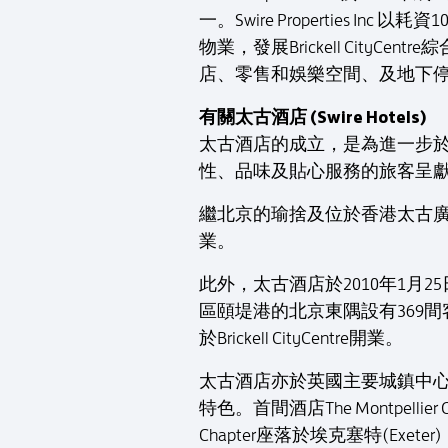
一。Swire Propertie
物業，發展Brickell Cit
店、零售和娛樂空間、及地下停車場。
有關太古酒店 (Swire Hotels)
太古酒店的成立，是為進一步
性、品味及貼心服務的旅客呈
繼北京的瑜捨及位於香港太古廣場
業。
此外，太古酒店於2010年1月
區頤堤港的北京東隅設有369間客
於Brickell CityCentre開業。
太古酒店亦於英國主要城鎮中心發
特色。首間酒店The Montpellie
Chapter座落於埃克塞特(Exete