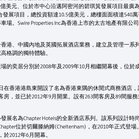
s Inc 以耗資10億美元、位於市中心沿邁阿密河的碧琪箕發展項
yCentre綜合發展項目，總投資額達10.5億美元，總樓面面積達
Swire Properties Inc為香港上市的太古地產有
於香港、中國內地及英國拓展酒店業務，建立及管理一系
獻高格調的獨特體驗。
的奕居分別於2008年及2009年10月相繼開幕後，位於成
25日在香港港島東開設了名為香港東隅的休閒式商務酒店，設
房，並已於2012年9月開業。設有263間客房及89間服
展名為Chapter Hotels的全新酒店系列。該系列設
r Chapter位於切爾滕納姆(Cheltenham)，在2010年正式登
r)，於2012年6月開幕。