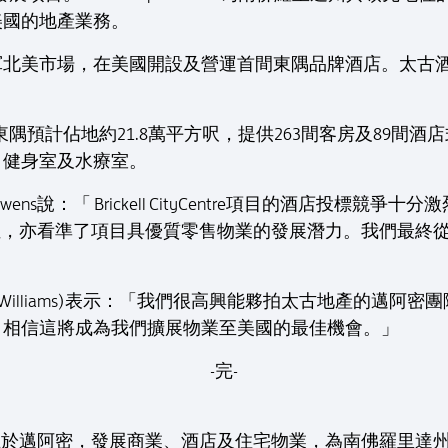
美國的地產業務。
軍北美市場，在美國開設及營運首間東隅品牌酒店。太古
tre的邁阿密東隅預計佔地約21.8萬平方呎，提供263間客房及
、健身室及水療室。
Stephen Owens說：「 Brickell CityCentre項目的酒
佔一席位，亦看準了項目具優質零售物業的發展潛力。我們最終
n Williams)表示：「我們很高興能夥拍太古地產的邁
，相信這將成為我們擴展物業至美國的最佳機會。」
-完-
Inc 於1979年成立於邁阿密，發展商業、酒店及住宅物業，為南佛