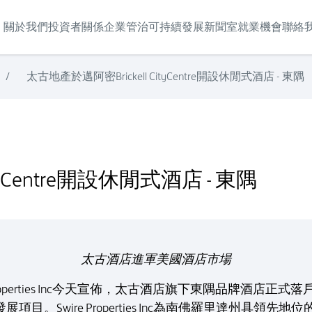
關於我們
投資者關係
企業管治
可持續發展
新聞室
就業機會
聯絡
/
太古地產於邁阿密Brickell CityCentre開設休閒式酒店 - 東隅
 東隅
tyCentre開設休閒式酒店 - 東隅
太古酒店進軍美國酒店市場
 Properties Inc今天宣佈，太古酒店旗下東隅品牌酒店正
tre綜合發展項目。Swire Properties Inc為南佛羅里達