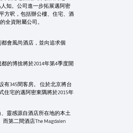
目最廣為人知。公司進一步拓展邁阿密
540萬平方呎，包括辦公樓、住宅、酒
限公司的全資附屬公司。
列都會風尚酒店，並向追求個
都的博捨將於2014年第4季度開
有345間客房。 位於北京將台
務式住宅的邁阿密東隅將於2015年
計時尚、靈感源自酒店所在地的本土
場。而第二間酒店The Magdalen