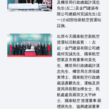
及機管局行政總裁許漢忠
先生(左二)及金門建築有
限公司總裁何安誠先生(左
一)介紹部份新航空貨運站
設施。
出席今天國泰航空新航空
貨運站活動嘉賓：﹝左
起﹞金門建築有限公司總
裁何安誠先生、國泰航空
營業及市務董事何杲先
生、機管局行政總裁許漢
忠先生、機管局主席張建
東博士、國泰航空行政總
裁湯彥麟先生、運輸及房
屋局局長鄭汝樺女士、民
航處處長羅崇文太平紳
士、國泰航空 貨運董事 羅
禮祺先生、協興建築董事