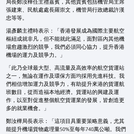
局長鄭汝樺任主禮嘉賓，其他貴賓包括機管局主席
張建東、民航處處長羅崇文，機管局行政總裁許漢
忠等等。
湯彥麟主禮時表示：「香港發展成為國際主要航空
樞紐成就非凡，但不能就此滿足，面對區內其他機
場愈趨激烈的競爭，我們必須同心協力，提升香港
機場的運力及競爭力。」
「此乃全球最大型、高流量及高效率的航空貨運站
之一，無論在運作及環保方面均採用先進科技。我
們相信增加運力及競爭力，有助提升來港的貨運航
班數目，從而造福本地經濟。貨運站的興建及運
作，以至對促進整個航空貨運業的發展，皆創造更
多的就業機會。」
鄭汝樺局長表示：「這項目具重要策略意義，尤其
能提升機場貨物處理量50%至每年740萬公噸。我們