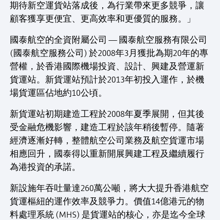
期待新空運貨站落成後，為行業帶來更多競爭，讓
顧客獲享更便宜、更高效率和更優質的服務。」
國泰航空的全資附屬公司 — 國泰航空服務有限公司
(國泰航空服務公司) 於2008年3月獲批為期20年的專
營權，於香港國際機場投資、設計、興建及營運新
貨運站。新貨運站預計於2013年初投入運作，於機
場貨運區佔地約10公頃。
新貨運站初期建造工程於2008年夏季展開，但其後
受金融危機影響，建造工程於該年稍後暫停。隨著
經濟逐漸好轉，整體航空公司業務及航空貨運市場
相應回升，國泰得以重新開展興建工程及繼續履行
為港投資的承諾。
新設施年吞吐量達260萬公噸，將大大提升香港航空
貨運樞紐的運作效率及競爭力。價值14億港元的物
料處理系統 (MHS) 是貨運站的核心，亦是迄今全球