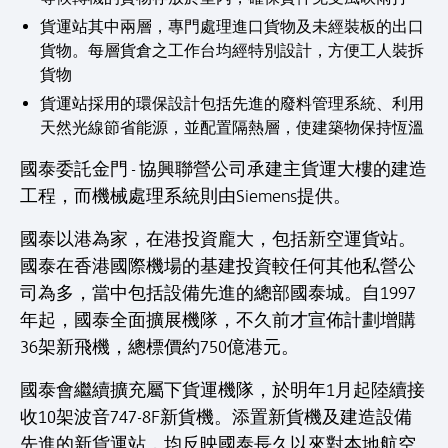
貨運站其中兩層，專門處理進口貨物及未經裝板的出口
貨物。每層貨倉之工作台均經特別設計，方便工人裝拆
貨物
貨運站採用的環保設計包括先進的廢料管理系統、利用
天然光線節省能源，並配置隔熱層，使建築物保持恆溫
國泰委託金門 - 協興聯營公司承建主貨運大樓的建造
工程，而機械處理系統則由Siemens提供。
國泰以港為家，在港投資龐大，包括新空運貨站。
國泰在香港國際機場的基建投資較任何其他私營公
司為多，當中包括設備先進的總部國泰城。自1997
年起，國泰全面擴展機隊，不久前才宣佈計劃增購
36架新飛機，總標價約750億港元。
國泰會繼續擴充屬下貨運機隊，於明年1月起陸續接
收10架波音747-8F新貨機。添置新貨機及建造設備
先進的新貨運站，均反映國泰長久以來對本地航空