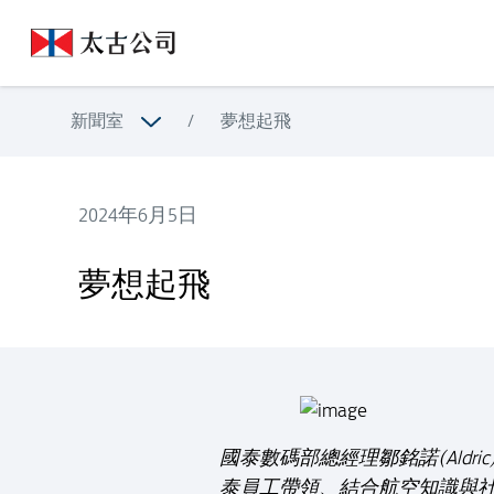
新聞室
/
夢想起飛
2024年6月5日
夢想起飛
夢想起飛
國泰數碼部總經理鄒銘諾(Ald
泰員工帶領、結合航空知識與社