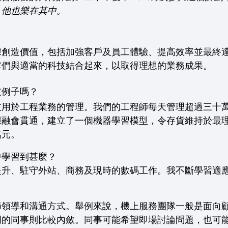
，他也樂在其中。
據創造價值，包括加強客戶及員工體驗、提高效率並最終
它們與適當的科技結合起來，以取得理想的業務成果。
技例子嗎？
技用於工程業務的管理。我們的工程師每天管理超過三十
據融會貫通，建立了一個機器學習模型，令存貨維持於最
萬元。
中學習到甚麼？
提升、駐守外站、商務及現時的數碼工作。我不斷學習適
節領導和溝通方式。舉例來說，機上服務團隊一般是面向
門的同事則比較內斂。同事可能希望即場討論問題，也可