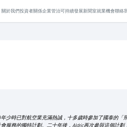
關於我們
投資者關係
企業管治
可持續發展
新聞室
就業機會
聯絡
ric)年少時已對航空業充滿熱誠，十多歲時參加了國泰的
會服務的獨特計劃。二十年後，Aldric再次參與這個計