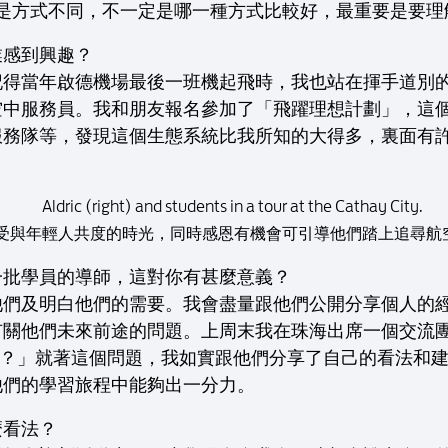
通——只是方式不同，不一定是哪一種方式比較好，最重要是要
業感到興趣？
記得當年啟德機場最後一班機起飛時，我也站在揮手道別
空中服務員。我和朋友報名參加了「飛躍理想計劃」，這
服務隊等，發現這個生態系統比我所知的大得多，裏面有
左）享受與年輕人共度的時光，同時感恩有機會可引導他們踏上追尋
一批學員的導師，這對你有甚麼意義？
他們及明白他們的需要。我會盡量跟他們公開分享個人的
有關他們未來前途的問題。上周末我在珠海出席一個交流
作？」就著這個問題，我如實跟他們分享了自己的看法和
他們的學習旅程中能夠出一分力。
麼看法？