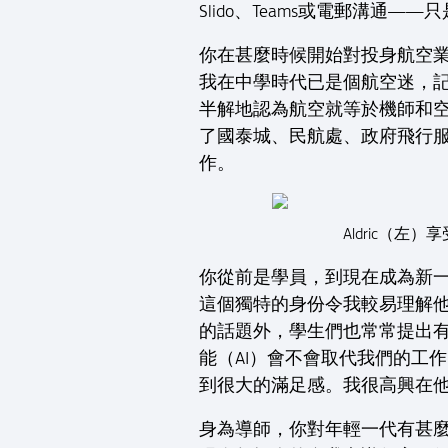
Slido、Teams或電郵溝
你在甚麼時候開始對投身航空
我在中學時代已是個航空迷，
半解地認為航空就等於機師和
了國泰城、民航處、政府飛行
作。
Aldric（
你從前是學員，到現在成為新
這個獨特的身份令我較易理解
的話題外，學生們也常常提出
能（AI）會不會取代我們的工
到很大的滿足感。我很高興在
身為導師，你對年輕一代有甚